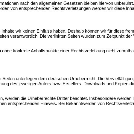
rmationen nach den allgemeinen Gesetzen bleiben hiervon unberührt. 
erden von entsprechenden Rechtsverletzungen werden wir diese Inha
n Inhalte wir keinen Einfluss haben. Deshalb können wir für diese fr
r Seiten verantwortlich. Die verlinkten Seiten wurden zum Zeitpunkt d
doch ohne konkrete Anhaltspunkte einer Rechtsverletzung nicht zumut
en Seiten unterliegen dem deutschen Urheberrecht. Die Vervielfältigun
ung des jeweiligen Autors bzw. Erstellers. Downloads und Kopien die
den, werden die Urheberrechte Dritter beachtet. Insbesondere werden I
inen entsprechenden Hinweis. Bei Bekanntwerden von Rechtsverletzu